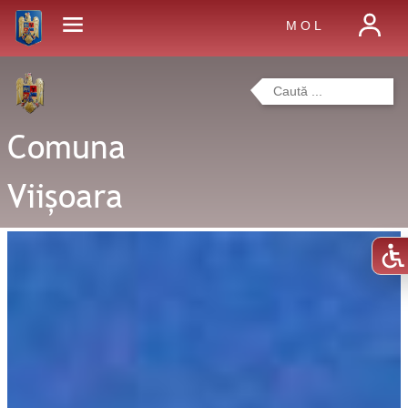
M O L
Comuna
Viișoara