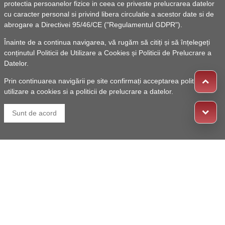
protectia persoanelor fizice in ceea ce priveste prelucrarea datelor
cu caracter personal si privind libera circulatie a acestor date si de
abrogare a Directivei 95/46/CE ("Regulamentul GDPR").
Înainte de a continua navigarea, vă rugăm să citiți și să înțelegeți
conținutul
Politicii de Utilizare a Cookies
și
Politicii de Prelucrare a
Datelor
.
Prin continuarea navigării pe site confirmați acceptarea politicii de
utilizare a cookies si a politicii de prelucrare a datelor.
Sunt de acord
ANUNȚ S 10, 25 și 26