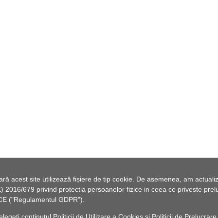
 acest site utilizează fișiere de tip cookie. De asemenea, am actualiza
2016/679 privind protectia persoanelor fizice in ceea ce priveste preluc
46/CE ("Regulamentul GDPR").
elegeți conținutul
Politicii de Utilizare a Cookies
și
Politicii de Prelucrare