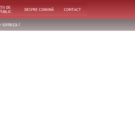
ŢII DE
DESPRE COMUNĂ
CONTACT
PUBLIC
 sinteza
/