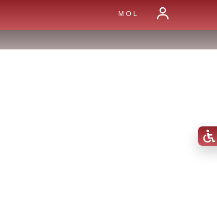
M O L