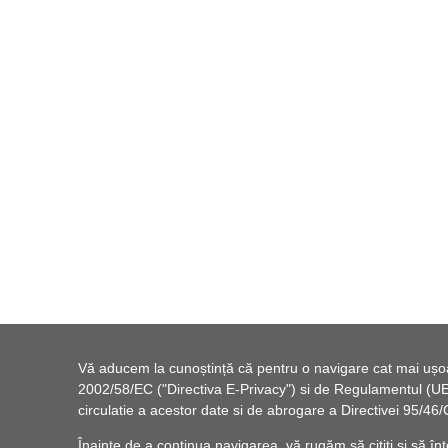
Vă aducem la cunoștință că pentru o navigare cat mai ușoară
2002/58/EC ("Directiva E-Privacy") si de Regulamentul (UE) 
circulatie a acestor date si de abrogare a Directivei 95/
Înainte de a continua navigarea, vă rugăm să citiți și să înț