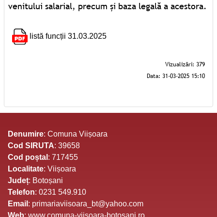
venitului salarial, precum și baza legală a acestora.
listă funcții 31.03.2025
Denumire
: Comuna Viișoara
Cod SIRUTA
: 39658
Cod poștal
: 717455
Localitate
: Viișoara
Județ
: Botoșani
Telefon
: 0231 549.910
Email
: primariaviisoara_bt@yahoo.com
Web
: www.comuna-viisoara-botosani.ro